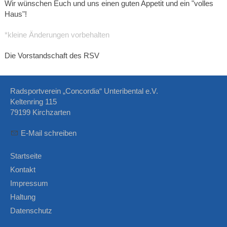
Wir wünschen Euch und uns einen guten Appetit und ein "volles
Haus"!
*kleine Änderungen vorbehalten
Die Vorstandschaft des RSV
Radsportverein „Concordia“ Unteribental e.V.
Keltenring 115
79199 Kirchzarten
E-Mail schreiben
Startseite
Kontakt
Impressum
Haltung
Datenschutz