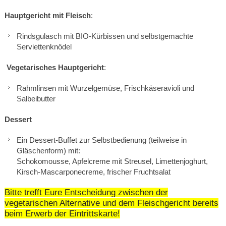
Hauptgericht mit Fleisch
:
Rindsgulasch mit BIO-Kürbissen und selbstgemachte
Serviettenknödel
Vegetarisches Hauptgericht
:
Rahmlinsen mit Wurzelgemüse, Frischkäseravioli und
Salbeibutter
Dessert
Ein Dessert-Buffet zur Selbstbedienung (teilweise in
Gläschenform) mit:
Schokomousse, Apfelcreme mit Streusel, Limettenjoghurt,
Kirsch-Mascarponecreme, frischer Fruchtsalat
Bitte trefft Eure Entscheidung zwischen der
vegetarischen Alternative und dem Fleischgericht bereits
beim Erwerb der Eintrittskarte!